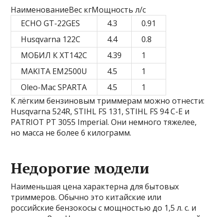
НаименованиеВес кгМощность л/с
ECHO GT-22GES
4.3
0.91
Husqvarna 122C
4.4
0.8
МОБИЛ К XT142C
4.39
1
MAKITA EM2500U
4.5
1
Oleo-Mac SPARTA
4.5
1
К лёгким бензиновым триммерам можно отнести:
Husqvarna 524R, STIHL FS 131, STIHL FS 94 C-E и
PATRIOT PT 3055 Imperial. Они немного тяжелее,
но масса не более 6 килограмм.
Недорогие модели
Наименьшая цена характерна для бытовых
триммеров. Обычно это китайские или
российские бензокосы с мощностью до 1,5 л. с. и