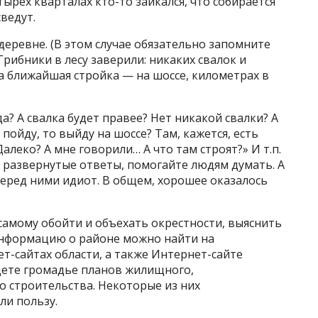
ырех кварталах кто-то заикался, что собирается
сведут.
деревне. (В этом случае обязательно запомните
Грибники в лесу заверили: никаких свалок и
а ближайшая стройка — на шоссе, километрах в
да? А свалка будет правее? Нет никакой свалки? А
пойду, то выйду на шоссе? Там, кажется, есть
алеко? А мне говорили… А что там строят?» И т.п.
 развернутые ответы, помогайте людям думать. А
перед ними идиот. В общем, хорошее оказалось
самому обойти и объехать окрестности, выяснить
информацию о районе можно найти на
-сайтах области, а также Интернет-сайте
дете громадье планов жилищного,
о строительства. Некоторые из них
ли пользу.