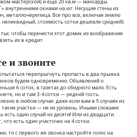
ажом-мастерской) и еще 20 кв.м — мансарды.
Г» внутренними окнами на юг. Несущие стены из
, металлочерепица. Все про все, включая землю
й, неликвидный, стоимость сотки дешевле средней).
 тыс. чтобы перенести этот домик из воображения
взять их в кредит.
е и звоните
 попытаться перепрыгнуть пропасть в два прыжка.
банков будем одновременно. Объявлений о
ньше 6 соток, в газетах до обидного мало. Есть
ете, но и там 3-4 сотки — редкий гость.
зно в любом случае: даже если вам в 9 случаях из
 такие участки — не их уровень. Иными словами:
ь есть один случай из десяти! Или из двадцати.
, что есть один участочек на 4 сотки.
и, то с первого же звонка настройте голос на