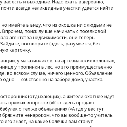
 у вас есть и выходные. Надо ехать в деревню,
 почти всегда неликвидные участки удается найти
 но имейте в виду, что из окошка ни с людьми не
. Впрочем, поиск лучше начинать с поселковой
иала агентства недвижимости, они теперь
Зайдите, поговорите (здесь, разумеется, без
ную карточку.
анции, у магазинчиков, на артезианских колонках,
еннице у тропинки в лес, но это преимущественно
е, во всяком случае, ничего ценного. Объявление
о одно — собственно на заборе дома, участка.
посторонних (отдыхающих), а жители охотнее идут
вать прямых вопросов («Кто здесь продает
бабулек о тех же объявлениях («А где у вас тут
и брякните ненароком, что вы вообще-то учитель.
о его знает, на какие болячки вам станут