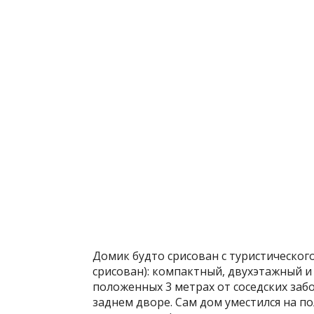
Домик будто срисован с туристического
срисован): компактный, двухэтажный и с
положенных 3 метрах от соседских забо
заднем дворе. Сам дом уместился на пол