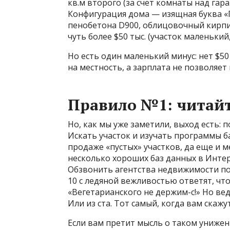
кв.м второго (за счет комнаты над гар
Конфигурация дома — изящная буква «
пенобетона D900, облицовочный кирпич
чуть более $50 тыс. (участок маленьки
Но есть один маленький минус: нет $50
на местность, а зарплата не позволяет 
Правило №1: читайт
Но, как мы уже заметили, выход есть:
Искать участок и изучать программы 
продаже «пустых» участков, да еще и ме
несколько хороших баз данных в Интерн
Обзвонить агентства недвижимости поле
10 с ледяной вежливостью ответят, что
«Вегетарианского не держим-с!» Но вед
Или из ста. Тот самый, когда вам скажут
Если вам претит мысль о таком унижени