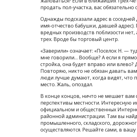
жаловаться? Если в ближайших трех-чет
продать пол-участка, вас обязательно 
Однажды подсказали адрес в соседней 
имя-отчество бабушки, давшей адрес). 
вредных производств поблизости нет, 
трех. Вроде бы торговый центр.
«Заверили» означает: «Поселок Н. — ту
мне говорили… Вообще? А если я прямо 
стройка, она будет вправо или влево? Д
Повторяю, никто не обязан давать вам
люди лучше думают, когда видят, что 
место. Жаль, опоздал.
В конце концов, ничто не мешает вам 
перспективы местности. Интересную 
официальном и общественных Интернет
районной администрации. Там вы най
промышленного, складского, дорожног
осуществляются. Решайте сами, в вашу 