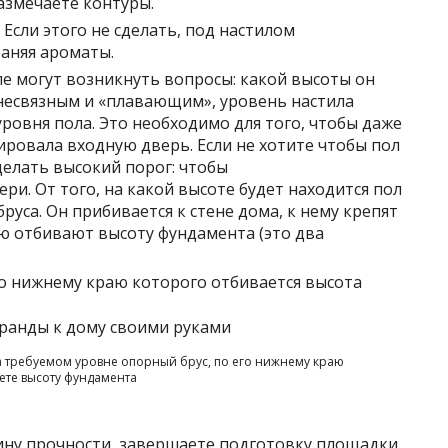
змечаете контуры.
Если этого не сделать, под настилом
раняя ароматы.
пе могут возникнуть вопросы: какой высоты он
 несвязным и «плавающим», уровень настила
уровня пола. Это необходимо для того, чтобы даже
ровала входную дверь. Если не хотите чтобы пол
делать высокий порог: чтобы
ри. От того, на какой высоте будет находится пол
руса. Он прибивается к стене дома, к нему крепят
ю отбивают высоту фундамента (это два
по нижнему краю которого отбивается высота
на требуемом уровне опорный брус, по его нижнему краю
ете высоту фундамента
ину прочности, завершаете подготовку площадки.