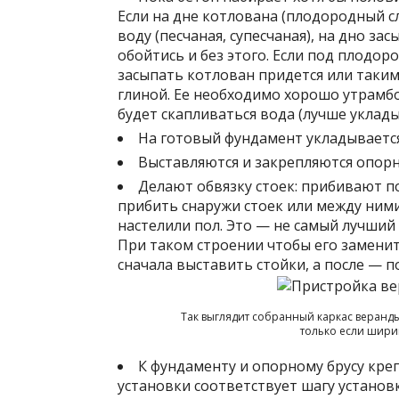
Если на дне котлована (плодородный с
воду (песчаная, супесчаная), на дно з
обойтись и без этого. Если под плодор
засыпать котлован придется или таким
глиной. Ее необходимо хорошо утрамбо
будет скапливаться вода (лучше уклад
На готовый фундамент укладывается
Выставляются и закрепляются опорн
Делают обвязку стоек: прибивают п
прибить снаружи стоек или между ними
настелили пол. Это — не самый лучший 
При таком строении чтобы его заменит
сначала выставить стойки, а после — 
Так выглядит собранный каркас веранд
только если шири
К фундаменту и опорному брусу креп
установки соответствует шагу установк