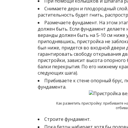
При помощи колышков и шпагата ра
Снимаете дерн и плодородный слой. 
растительность будет гнить, распрост
Размечаете фундамент. На этом эта
должен быть. Если фундамент делаете
веранды должен быть на 5-10 см ниже 
приподнявшись, пристройка не заблоки
был ниже, придется во входной двери 
гарантировать свободу открывания две
пристройки, зависит высота опорного б
балки перекрытия. По его нижнему кра
следующих шага).
Прибиваете к стене опорный брус, 
фундамента.
Как разметить пристройку: прибиваете 
отбива
Строите фундамент.
Пока бетон набирает хотя бы полов