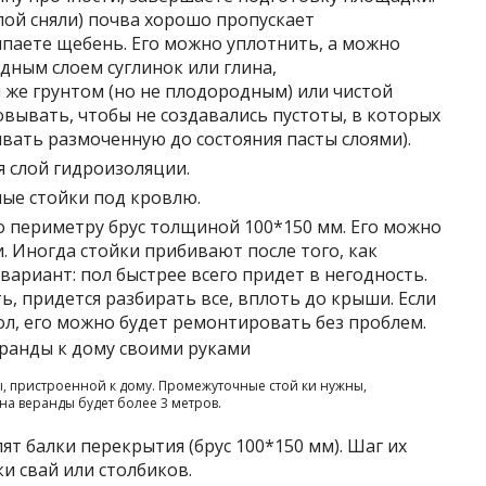
лой сняли) почва хорошо пропускает
асыпаете щебень. Его можно уплотнить, а можно
одным слоем суглинок или глина,
 же грунтом (но не плодородным) или чистой
вывать, чтобы не создавались пустоты, в которых
ывать размоченную до состояния пасты слоями).
 слой гидроизоляции.
ые стойки под кровлю.
о периметру брус толщиной 100*150 мм. Его можно
. Иногда стойки прибивают после того, как
вариант: пол быстрее всего придет в негодность.
ь, придется разбирать все, вплоть до крыши. Если
пол, его можно будет ремонтировать без проблем.
ы, пристроенной к дому. Промежуточные стой ки нужны,
на веранды будет более 3 метров.
ят балки перекрытия (брус 100*150 мм). Шаг их
и свай или столбиков.