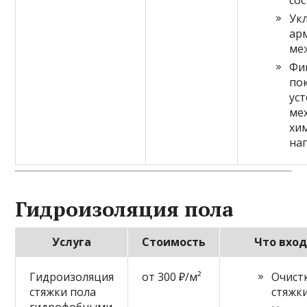
со
Ук
ар
ме
Фи
по
ус
ме
хи
на
Гидроизоляция пола
Услуга
Стоимость
Что вход
Гидроизоляция
от 300 ₽/м²
Очист
стяжки пола
стяжк