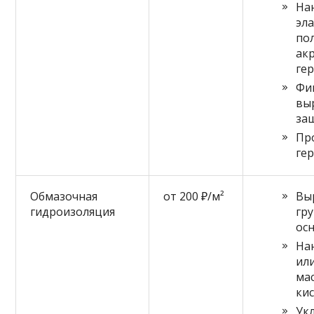
На
эл
по
ак
ге
Фи
вы
за
Пр
ге
Обмазочная
от 200 ₽/м²
Вы
гидроизоляция
гр
ос
На
ил
ма
ки
Ук