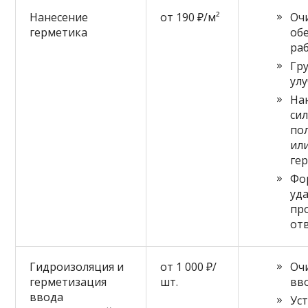
Нанесение
от 190 ₽/м²
Оч
герметика
об
ра
Гр
ул
На
си
по
ил
ге
Фо
уд
пр
от
Гидроизоляция и
от 1 000 ₽/
Оч
герметизация
шт.
вв
ввода
Ус