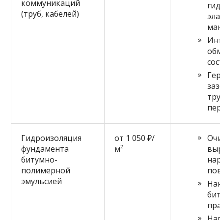
коммуникаций
ги
(труб, кабелей)
эл
ма
Ин
об
со
Ге
за
тру
пе
Гидроизоляция
от 1 050 ₽/
Оч
фундамента
м²
вы
битумно-
на
полимерной
по
эмульсией
На
би
пр
На