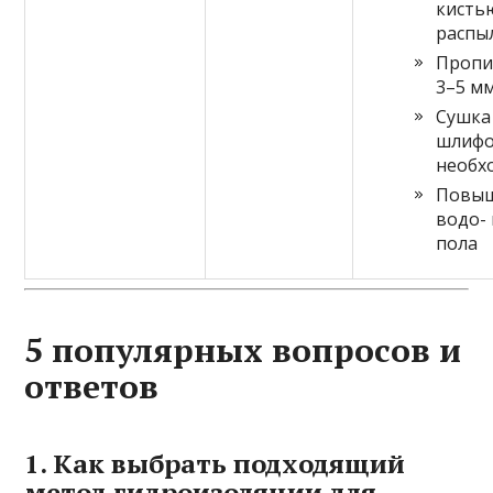
кисть
распы
Пропи
3–5 м
Сушка 
шлифо
необх
Повыш
водо-
пола
5 популярных вопросов и
ответов
1. Как выбрать подходящий
метод гидроизоляции для