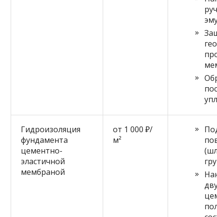
ру
эму
За
ге
пр
ме
Об
по
уп
Гидроизоляция
от 1 000 ₽/
По
фундамента
м²
по
цементно-
(ш
эластичной
гр
мембраной
На
дв
це
по