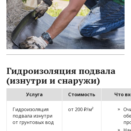
Гидроизоляция подвала
(изнутри и снаружи)
Услуга
Стоимость
Что вх
Гидроизоляция
от 200 ₽/м²
Оч
подвала изнутри
об
от грунтовых вод
пр
На