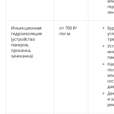
ил
ге
ле
Инъекционная
от 700 ₽/
Бу
гидроизоляция
пог.м.
угл
(устройство
тр
пакеров,
Ус
прокачка,
ин
зачеканка)
па
На
по
ил
со
да
Де
и 
ре