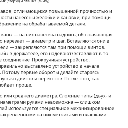
чик (сверху) и плашка (внизу)
плавов, отличающихся повышенной прочностью и
хности нанесены желобки и канавки, при помощи
ображение на обрабатываемой детали.
ваны — на них нанесена надпись, обозначающая
о нарезает — диаметр и шаг. Вставляются они в
ели — закрепляются там при помощи винтов.
ьбы в держателе, его надевают/вставляют в то
е соединение. Прокручивая устройство,
правильно выставлено устройство в начале
и. Потому первые обороты делайте стараясь
ская сдвигов и перекосов. После того, как
пойдет проще.
 или среднего диаметра. Сложные типы (двух- и
 диаметрами руками невозможна — слишком
елей используется специальное механизированное
 закрепленными на них метчиками и плашками.