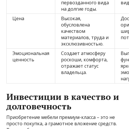
первозданного вида
вид
на долгие годы.
Цена
Высокая,
Дос
обусловлена
ори
качеством
шир
материалов, труда и
пот
эксклюзивностью.
Эмоциональная
Создает атмосферу
Вып
ценность
роскоши, комфорта,
фун
отражает статус
яр
владельца.
эм
наг
Инвестиции в качество и
долговечность
Приобретение мебели премиум-класса – это не
просто покупка, а грамотное вложение средств.