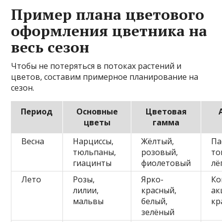
Пример плана цветового
оформления цветника на
весь сезон
Чтобы не потеряться в потоках растений и
цветов, составим примерное планирование на
сезон.
Период
Основные
Цветовая
цветы
гамма
Весна
Нарциссы,
Жёлтый,
Па
тюльпаны,
розовый,
то
гиацинты
фиолетовый
лё
Лето
Розы,
Ярко-
Ко
лилии,
красный,
ак
мальвы
белый,
кр
зелёный