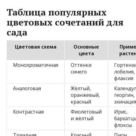
Таблица популярных
цветовых сочетаний для
сада
Цветовая схема
Основные
Прим
цвета
расте
Монохроматичная
Оттенки
Гортензи
синего
лобелия,
флаксия
Аналоговая
Жёлтый,
Календул
оранжевый,
георгин,
красный
эхинаце
Контрастная
Фиолетовый
Ирис,
и жёлтый
бархатц
флоксы
Триадная
Красный,
Пион,