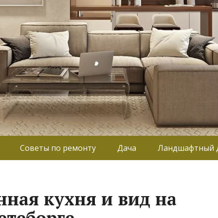
Советы по ремонту
Дача
Ландшафтный 
нная кухня и вид на
Гетеборге