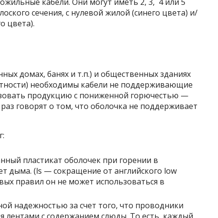
жильные кабели. Они могут иметь 2, 3, 4 или 5
оского сечения, с нулевой жилой (синего цвета) и/
о цвета).
ых домах, банях и т.п.) и общественных зданиях
частности) необходимы кабели не поддерживающие
льзовать продукцию с пониженной горючестью —
 раз говорят о том, что оболочка не поддерживает
г:
данный пластикат оболочек при горении в
т дыма. (ls — сокращение от английского low
вых правил он не может использоваться в
ной надежностью за счет того, что проводники
 лентами с содержанием слюды. То есть, каждый