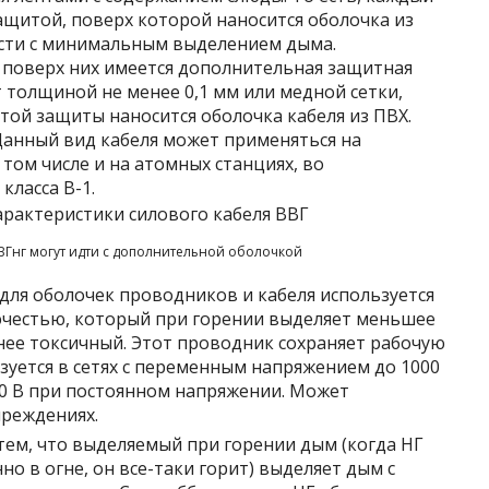
щитой, поверх которой наносится оболочка из
сти с минимальным выделением дыма.
поверх них имеется дополнительная защитная
 толщиной не менее 0,1 мм или медной сетки,
той защиты наносится оболочка кабеля из ПВХ.
 Данный вид кабеля может применяться на
том числе и на атомных станциях, во
класса В-1.
Гнг могут идти с дополнительной оболочкой
для оболочек проводников и кабеля используется
ючестью, который при горении выделяет меньшее
нее токсичный. Этот проводник сохраняет рабочую
зуется в сетях с переменным напряжением до 1000
500 В при постоянном напряжении. Может
чреждениях.
 тем, что выделяемый при горении дым (когда НГ
о в огне, он все-таки горит) выделяет дым с