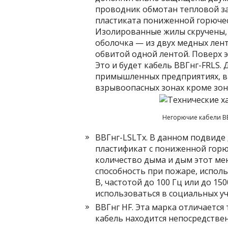
проводник обмотан тепловой за
пластиката пониженной горюче
Изолированные жилы скручены, 
оболочка — из двух медных лент
обвитой одной лентой. Поверх э
Это и будет кабель ВВГнг-FRLS.
примышленных предприятиях, в 
взрывоопасных зонах кроме зон 
Негорючие кабели ВВ
ВВГнг-LSLTx. В данном подвиде 
пластификат с пониженной гор
количество дыма и дым этот ме
способность при пожаре, исполь
В, частотой до 100 Гц или до 1
использоваться в социальных у
ВВГнг HF. Эта марка отличается
кабель находится непосредственн