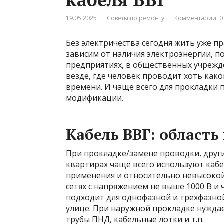
19.05.2025
Советы по ремонту
Комментарии: 0
Без электричества сегодня жить уже п
зависим от наличия электроэнергии, п
предприятиях, в общественных учрежден
везде, где человек проводит хоть ка
времени. И чаще всего для прокладки 
модификации.
Кабель ВВГ: област
При прокладке/замене проводки, други
квартирах чаще всего используют каб
применения и относительно невысокой
сетях с напряжением не выше 1000 В и ч
подходит для однофазной и трехфазно
улице. При наружной прокладке нужда
трубы ПНД, кабельные лотки и т.п.