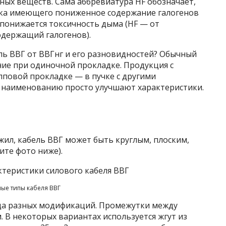
ых веществ. Сама аббревиатура HF обозначает,
ика имеющего пониженное содержание галогенов
го понижается токсичность дыма (HF — от
содержащий галогенов).
ль ВВГ от ВВГнг и его разновидностей? Обычный
ие при одиночной прокладке. Продукция с
упповой прокладке — в пучке с другими
 наименованию просто улучшают характеристики.
жил, кабель ВВГ может быть круглым, плоским,
ите фото ниже).
ные типы кабеля ВВГ
да разных модификаций. Промежутки между
 В некоторых вариантах используется жгут из