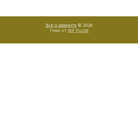
Все о ремонте
© 2026
Тема от
WP Puzzle