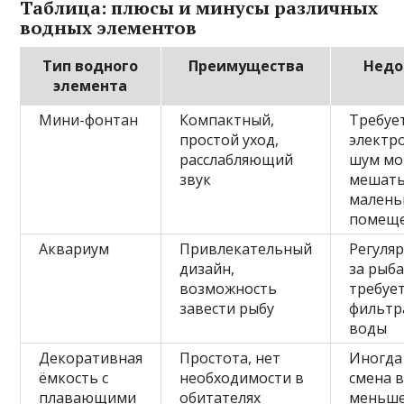
Таблица: плюсы и минусы различных
водных элементов
Тип водного
Преимущества
Недо
элемента
Мини-фонтан
Компактный,
Требуе
простой уход,
электр
расслабляющий
шум мо
звук
мешать
малень
помещ
Аквариум
Привлекательный
Регуля
дизайн,
за рыб
возможность
требуе
завести рыбу
фильтр
воды
Декоративная
Простота, нет
Иногда
ёмкость с
необходимости в
смена 
плавающими
обитателях
меньш