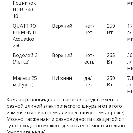
Родничок
м
НПВ-240-
10
QUATTRO
Верхний
нет/
250
17
ELEMENTI
нет
Вт
л/
Acquatico
м
250
Водолей-3
Верхний
нет/
265
26
(Лепсе)
есть
Вт
л/
м
Малыш 25
НИжний
да/
250
7,
м (Курск)
нет
Вт
л/
м
Каждая разновидность насосов представлена с
разной длиной электрического шнура и от этого
изменяется цена (чем длиннее шнур, тем дороже).
Можно также найти разновидности с защитой от
сухого хода, но можно сделать ее самостоятельно
(смотрите ниже).