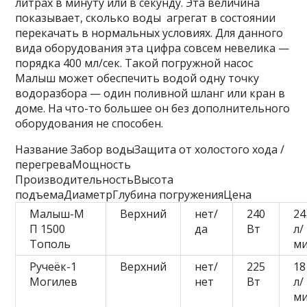
литрах в минуту или в секунду. Эта величина
показывает, сколько воды агрегат в состоянии
перекачать в нормальных условиях. Для данного
вида оборудования эта цифра совсем невелика —
порядка 400 мл/сек. Такой погружной насос
Малыш может обеспечить водой одну точку
водоразбора — один поливной шланг или кран в
доме. На что-то большее он без дополнительного
оборудования не способен.
Название Забор водыЗащита от холостого хода /
перегреваМощность
ПроизводительностьВысота
подъемаДиаметрГлубина погруженияЦена
Малыш-М
Верхний
нет/
240
24
П 1500
да
Вт
л/
Тополь
м
Ручеёк-1
Верхний
нет/
225
18
Могилев
нет
Вт
л/
м