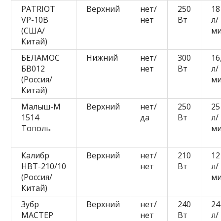
PATRIOT
Верхний
нет/
250
18
VP-10В
нет
Вт
л/
(США/
м
Китай)
БЕЛАМОС
Нижний
нет/
300
16
БВ012
нет
Вт
л/
(Россия/
м
Китай)
Малыш-М
Верхний
нет/
250
25
1514
да
Вт
л/
Тополь
м
Калибр
Верхний
нет/
210
12
НВТ-210/10
нет
Вт
л/
(Россия/
м
Китай)
Зубр
Верхний
нет/
240
24
МАСТЕР
нет
Вт
л/