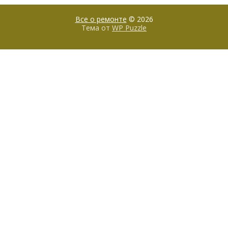
Все о ремонте
© 2026
Тема от
WP Puzzle