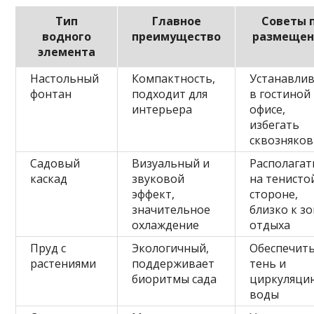
Тип
Главное
Советы 
водного
преимущество
размеще
элемента
Настольный
Компактность,
Устанавли
фонтан
подходит для
в гостиной
интерьера
офисе,
избегать
сквозняков
Садовый
Визуальный и
Располагат
каскад
звуковой
на тенисто
эффект,
стороне,
значительное
близко к з
охлаждение
отдыха
Пруд с
Экологичный,
Обеспечит
растениями
поддерживает
тень и
биоритмы сада
циркуляци
воды