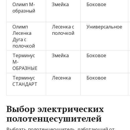
Олимп М-
Змейка
Боковое
образный
Олимп
Лесенка с
Универсальное
Лесенка
полочкой
Дуга с
полочкой
Терминус
Змейка
Боковое
М-
ОБРАЗНЫЕ
Терминус
Лесенка
Боковое
СТАНДАРТ
Выбор электрических
полотенцесушителей
Выбрать полотенцесушитель, работающий от