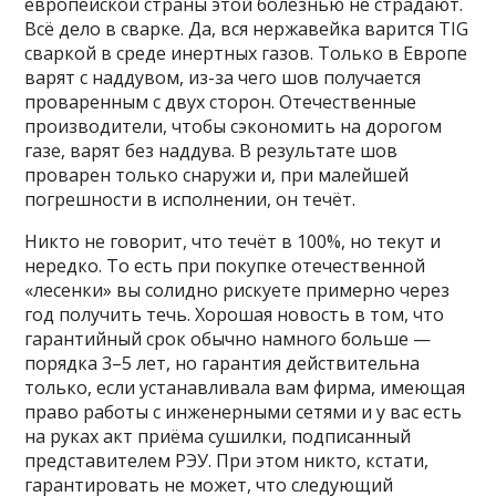
европейской страны этой болезнью не страдают.
Всё дело в сварке. Да, вся нержавейка варится TIG
сваркой в среде инертных газов. Только в Европе
варят с наддувом, из-за чего шов получается
проваренным с двух сторон. Отечественные
производители, чтобы сэкономить на дорогом
газе, варят без наддува. В результате шов
проварен только снаружи и, при малейшей
погрешности в исполнении, он течёт.
Никто не говорит, что течёт в 100%, но текут и
нередко. То есть при покупке отечественной
«лесенки» вы солидно рискуете примерно через
год получить течь. Хорошая новость в том, что
гарантийный срок обычно намного больше —
порядка 3–5 лет, но гарантия действительна
только, если устанавливала вам фирма, имеющая
право работы с инженерными сетями и у вас есть
на руках акт приёма сушилки, подписанный
представителем РЭУ. При этом никто, кстати,
гарантировать не может, что следующий