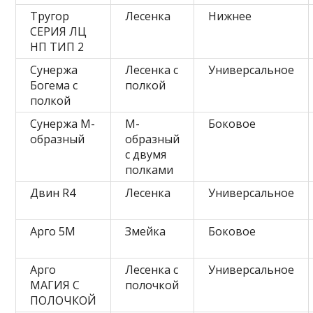
Тругор
Лесенка
Нижнее
СЕРИЯ ЛЦ
НП ТИП 2
Сунержа
Лесенка с
Универсальное
Богема с
полкой
полкой
Сунержа М-
М-
Боковое
образный
образный
с двумя
полками
Двин R4
Лесенка
Универсальное
Арго 5М
Змейка
Боковое
Арго
Лесенка с
Универсальное
МАГИЯ С
полочкой
ПОЛОЧКОЙ