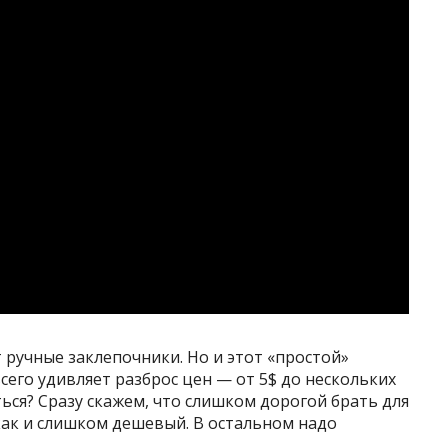
ручные заклепочники. Но и этот «простой»
сего удивляет разброс цен — от 5$ до нескольких
ься? Сразу скажем, что слишком дорогой брать для
как и слишком дешевый. В остальном надо