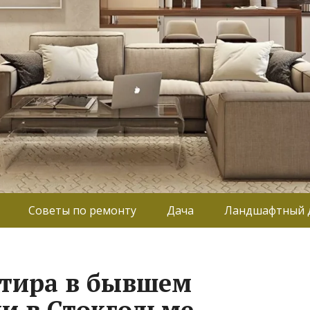
Советы по ремонту
Дача
Ландшафтный 
ртира в бывшем
и в Стокгольме