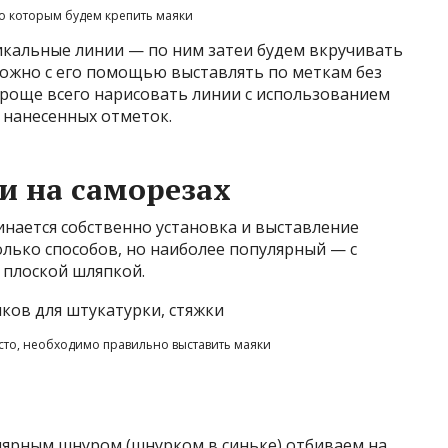
о которым будем крепить маяки
кальные линии — по ним затеи будем вкручивать
можно с его помощью выставлять по меткам без
проще всего нарисовать линии с использованием
 нанесенных отметок.
и на саморезах
нается собственно установка и выставление
олько способов, но наиболее популярный — с
 плоской шляпкой.
сто, необходимо правильно выставить маяки
алярным шнуром (шнурком в синьке) отбиваем на