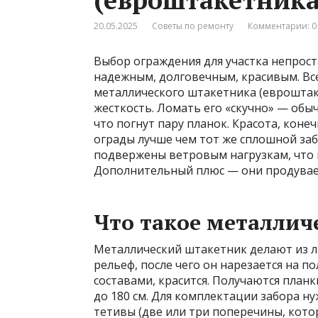
20.05.2025
Советы по ремонту
Комментарии: 0
Выбор ограждения для участка непрос
надежным, долговечным, красивым. Вс
металлического штакетника (евроштаке
жесткость. Ломать его «скучно» — обы
что погнут пару планок. Красота, коне
ограды лучше чем тот же сплошной заб
подвержены ветровым нагрузкам, что 
Дополнительный плюс — они продувае
Что такое металлич
Металлический штакетник делают из л
рельеф, после чего он нарезается на 
составами, красится. Получаются план
до 180 см. Для комплектации забора н
тетивы (две или три поперечины, кото