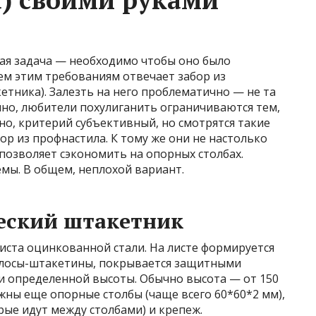
тая задача — необходимо чтобы оно было
ем этим требованиям отвечает забор из
тника). Залезть на него проблематично — не та
чно, любители похулиганить ограничиваются тем,
чно, критерий субъективный, но смотрятся такие
ор из профнастила. К тому же они не настолько
позволяет сэкономить на опорных столбах.
мы. В общем, неплохой вариант.
еский штакетник
иста оцинкованной стали. На листе формируется
полосы-штакетины, покрывается защитными
ки определенной высоты. Обычно высота — от 150
ужны еще опорные столбы (чаще всего 60*60*2 мм),
рые идут между столбами) и крепеж.